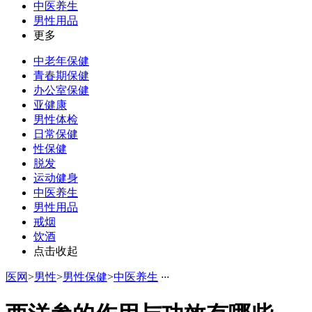
中医养生
男性用品
更多
中老年保健
青春期保健
办公室保健
亚健康
男性体检
日常保健
性保健
脱发
运动健身
中医养生
男性用品
戒烟
饮酒
点击收起
医网
>
男性
>
男性保健
>
中医养生
·
·
·