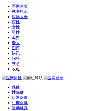
医网首页
就医指南
疾病大全
两性
女性
男性
母婴
老人
图库
快讯
问答
整形
收起
保健
性保健
日常保健
生理保健
运动健身