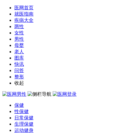
医网首页
就医指南
疾病大全
两性
女性
男性
母婴
老人
图库
快讯
问答
整形
收起
保健
性保健
日常保健
生理保健
运动健身