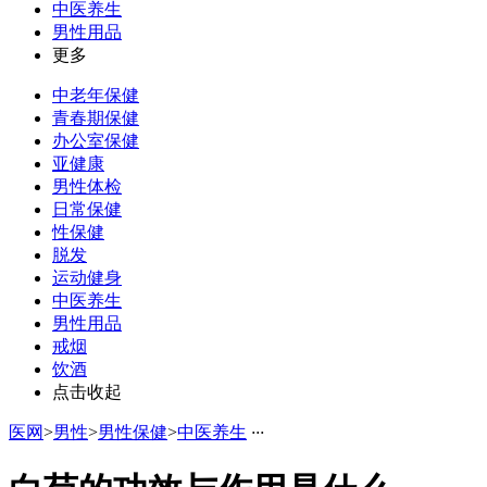
中医养生
男性用品
更多
中老年保健
青春期保健
办公室保健
亚健康
男性体检
日常保健
性保健
脱发
运动健身
中医养生
男性用品
戒烟
饮酒
点击收起
医网
>
男性
>
男性保健
>
中医养生
·
·
·