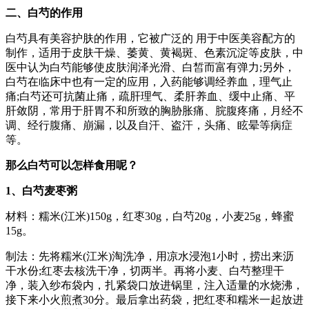
二、白芍的作用
白芍具有美容护肤的作用，它被广泛的 用于中医美容配方的
制作，适用于皮肤干燥、萎黄、黄褐斑、色素沉淀等皮肤，中
医中认为白芍能够使皮肤润泽光滑、白皙而富有弹力;另外，
白芍在临床中也有一定的应用，入药能够调经养血，理气止
痛;白芍还可抗菌止痛，疏肝理气、柔肝养血、缓中止痛、平
肝敛阴，常用于肝胃不和所致的胸胁胀痛、脘腹疼痛，月经不
调、经行腹痛、崩漏，以及自汗、盗汗，头痛、眩晕等病症
等。
那么白芍可以怎样食用呢？
1、白芍麦枣粥
材料：糯米(江米)150g，红枣30g，白芍20g，小麦25g，蜂蜜
15g。
制法：先将糯米(江米)淘洗净，用凉水浸泡1小时，捞出来沥
干水份;红枣去核洗干净，切两半。再将小麦、白芍整理干
净，装入纱布袋内，扎紧袋口放进锅里，注入适量的水烧沸，
接下来小火煎煮30分。最后拿出药袋，把红枣和糯米一起放进