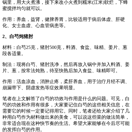
锅里，用大火煮沸，接下来改小火煮到糯米(江米)软烂，下蜂
蜜搅拌均匀就可以。
作用：养血，益肾，健脾养胃，比较适用于病后体虚、肝硬
化、女士血虚、心血管病患等。
2、白芍炖猪肘
材料：白芍25克，猪肘500克，料酒、食盐、味精、姜片、葱
段各适量。
制法：现将白芍、猪肘洗净，然后再放入锅中并加入料酒、姜
片、葱，按常法炖熟，待至快熟后加入食盐、味精即可。
作用：活血凉血，消肿止疼，柔肝养血，用于治疗月经不调、
崩漏带下、阴虚发热等症效果明显。
笔者在上文解答了白芍的功效与作用是什么的问题。可见，白
芍的功效和作用有很多，大家要记住白芍的这些相关信息，在
需要它的时候一定要记得用它。同时，笔者还给大家介绍了几
种用白芍作为材料做出来的美食，可以说这些菜的做法简单，
非常适合现在这种快节奏的生活。希望大家能够在今后尽可能
的发挥白芍的作用。