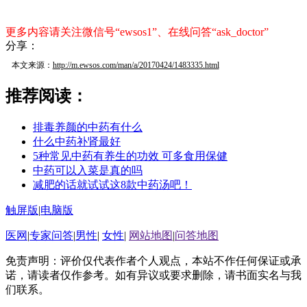
更多内容请关注微信号“ewsos1”、在线问答“ask_doctor”
分享：
本文来源：
http://m.ewsos.com/man/a/20170424/1483335.html
推荐阅读：
排毒养颜的中药有什么
什么中药补肾最好
5种常见中药有养生的功效 可多食用保健
中药可以入菜是真的吗
减肥的话就试试这8款中药汤吧！
触屏版
|
电脑版
医网
|
专家问答
|
男性
|
女性
|
网站地图
|
问答地图
免责声明：评价仅代表作者个人观点，本站不作任何保证或承
诺，请读者仅作参考。如有异议或要求删除，请书面实名与我
们联系。