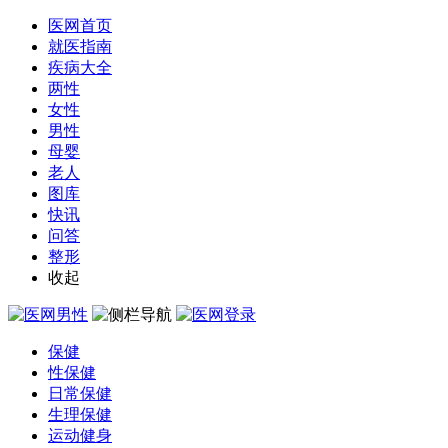
医网首页
就医指南
疾病大全
两性
女性
男性
母婴
老人
图库
快讯
问答
整形
收起
保健
性保健
日常保健
生理保健
运动健身