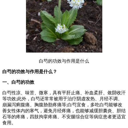
白芍的功效与作用是什么
白芍的功效与作用是什么？
一、白芍的功效
白芍性凉、味苦、微寒，具有平肝止痛、补血柔肝、敛阴收汗
等功效;此外，白芍还常常被用于治疗阴虚发热、月经不调、
崩漏泻痢腹痛、胸腹胁肋疼痛等;白芍宜食，多吃白芍能够改
善女性体内的寒气，避免月经疼痛，也能够减缓胆囊炎、胆结
石等的疼痛，四肢拘挛疼痛、不安腿综合症等病症患者更适宜
食用。